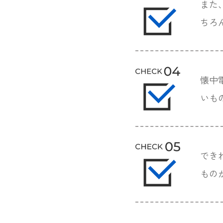
また
ちろ
懐中
いも
でき
もの