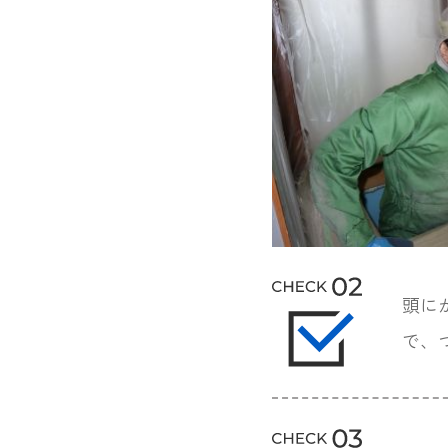
頭に
で、