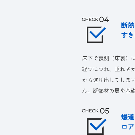
断熱
すき
床下で裏側（床裏）
経つにつれ、垂れさ
から逃げ出してしま
ん。断熱材の層を基
蟻道
ロア