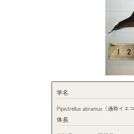
学名
Pipistrellus abramus
体長