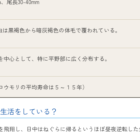
m、尾長30-40mm
成虫は黒褐色から暗灰褐色の体毛で覆われている。
を中心として、特に平野部に広く分布する。
コウモリの平均寿命は５～１５年）
生活をしている？
を飛翔し、日中はねぐらに帰るというほぼ昼夜逆転した