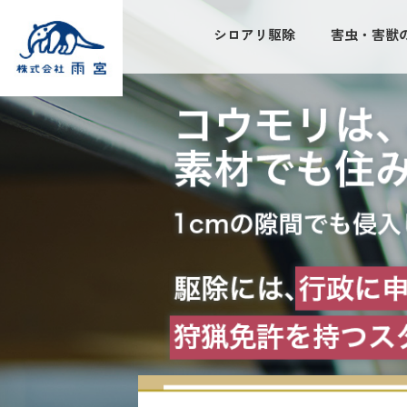
シロアリ駆除
害虫・害獣