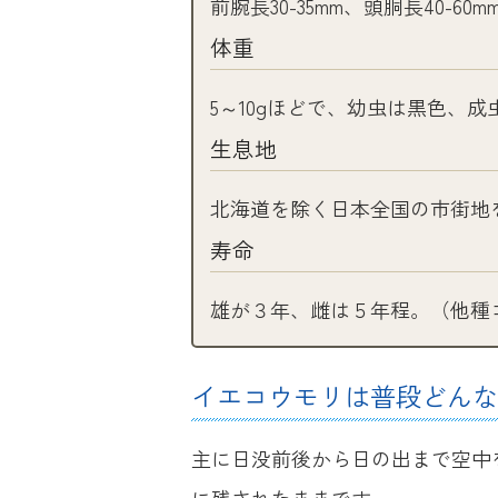
前腕長30-35mm、頭胴長40-60m
体重
5～10gほどで、幼虫は黒色、
生息地
北海道を除く日本全国の市街地
寿命
雄が３年、雌は５年程。（他種
イエコウモリは普段どんな
主に日没前後から日の出まで空中
に残されたままです。