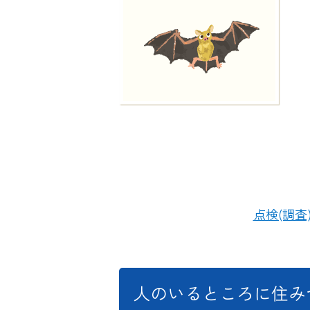
点検(調
人のいるところに住み