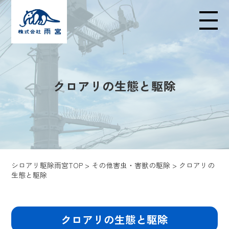
メニューの開閉
クロアリの生態と駆除
シロアリ駆除雨宮TOP
>
その他害虫・害獣の駆除
>
クロアリの
生態と駆除
クロアリの生態と駆除