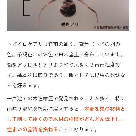
トビイロケアリは名前の通り、鳶色（トビの羽の
色。茶褐色）の体色で日本全土に分布しています。
働きアリはルリアリよりやや大きく３ｍｍ程度で
す。基本的に肉食であり、餌としては昆虫の死骸な
どを好みます。
一戸建ての木造家屋で発見されることが多く、特に
雨漏り部や腐朽部に浸入すると、
木部を巣の材料と
して削ってゆくので木材の強度がどんどん低下し、
住まいの品質を損ねる
ことになります。